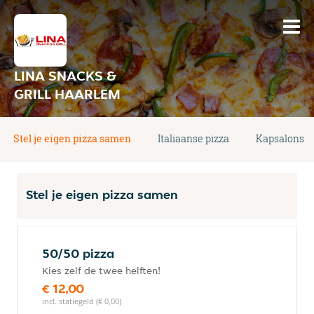
LINA SNACKS &
GRILL HAARLEM
Stel je eigen pizza samen
Italiaanse pizza
Kapsalons
Stel je eigen pizza samen
50/50 pizza
Kies zelf de twee helften!
€ 12,00
incl. statiegeld (€ 0,00)