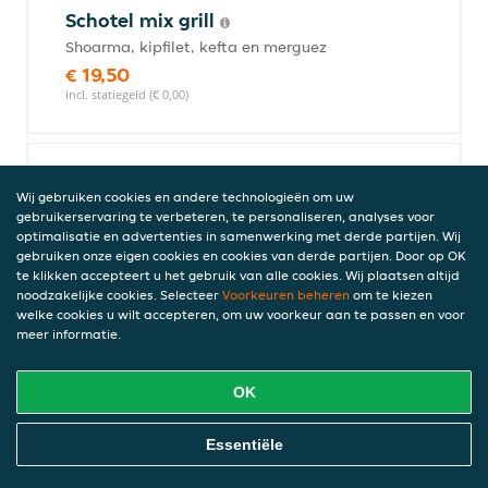
Schotel mix grill
Shoarma, kipfilet, kefta en merguez
€ 19,50
incl. statiegeld (€ 0,00)
Schotel kefta
Wij gebruiken cookies en andere technologieën om uw
€ 14,50
gebruikerservaring te verbeteren, te personaliseren, analyses voor
incl. statiegeld (€ 0,00)
optimalisatie en advertenties in samenwerking met derde partijen. Wij
gebruiken onze eigen cookies en cookies van derde partijen. Door op OK
te klikken accepteert u het gebruik van alle cookies. Wij plaatsen altijd
noodzakelijke cookies. Selecteer
Voorkeuren beheren
om te kiezen
welke cookies u wilt accepteren, om uw voorkeur aan te passen en voor
Schotel shoarma lam
meer informatie.
€ 17,50
incl. statiegeld (€ 0,00)
OK
Online Eten Bestellen
Essentiële
Schotel shoarma kip